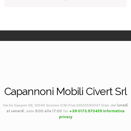
Capannoni Mobili Civert Srl
Via De Gasperi 2B, 12040 Govone (CN) P.iva 03512590047 Orari: dal
lunedì
al venerdì
, dalle
9:00 alle 17:00
Tel:
+39 0173.970459
Informativa
privacy