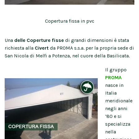
Copertura fissa in pvc
Una
delle Coperture fisse
di grandi dimensioni è stata
richiesta alla
Civert
da PROMA s.s.a. per la propria sede di
San Nicola di Melfi a Potenza, nel cuore della Basilicata.
Il gruppo
PROMA
nasce in
Italia
meridionale
negli anni
’80 e si
specializza
nella