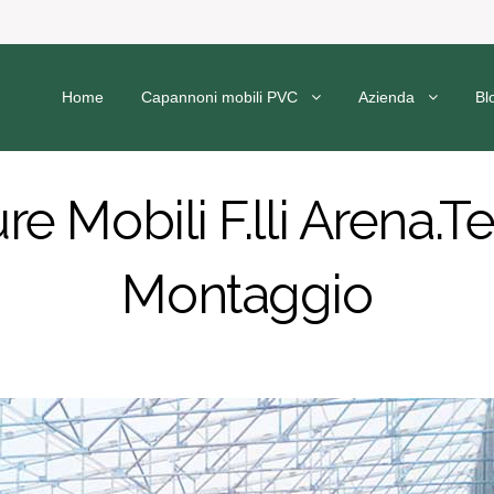
Home
Capannoni mobili PVC
Azienda
Bl
re Mobili F.lli Arena.T
Montaggio