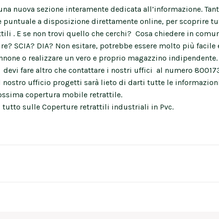
i una nuova sezione interamente dedicata all’informazione. Ta
e puntuale a disposizione direttamente online, per scoprire tut
tili . E se non trovi quello che cerchi? Cosa chiedere in com
ire? SCIA? DIA? Non esitare, potrebbe essere molto più facil
nnone o realizzare un vero e proprio magazzino indipendente.
 devi fare altro che contattare i nostri uffici al numero 8001
il nostro ufficio progetti sarà lieto di darti tutte le informazion
rossima copertura mobile retrattile.
 tutto sulle Coperture retrattili industriali in Pvc.