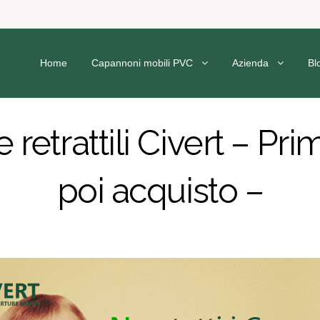
Home
Capannoni mobili PVC
Azienda
Bl
 retrattili Civert – Pr
poi acquisto –