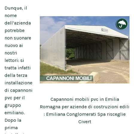
Dunque, il
nome
dell’azienda
potrebbe
non suonare
nuovo ai
nostri
lettori: si
tratta infatti
della terza
installazione
di capannoni
pvc per il
Capannoni mobili pvc in Emilia
gruppo
Romagna per aziende di costruzioni edili
emiliano.
: Emiliana Conglomerati Spa risceglie
Dopo la
Civert
prima