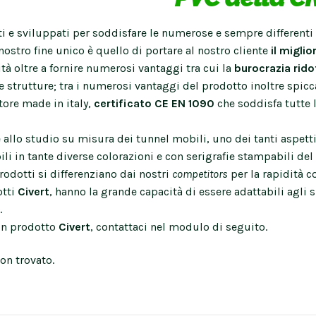
ti e sviluppati per soddisfare le numerose e sempre differenti 
 nostro fine unico è quello di portare al nostro cliente
il miglio
tà oltre a fornire numerosi vantaggi tra cui la
burocrazia rid
e strutture; tra i numerosi vantaggi del prodotto inoltre spicc
tore made in italy,
certificato CE EN 1090
che soddisfa tutte 
e allo studio su misura dei tunnel mobili, uno dei tanti aspetti
ili in tante diverse colorazioni e con serigrafie stampabili del
 prodotti si differenziano dai nostri
competitors
per la rapidità c
otti
Civert
, hanno la grande capacità di essere adattabili agli 
.
 un prodotto
Civert
, contattaci nel modulo di seguito.
on trovato.