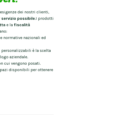
esigenze dei nostri clienti,
r servizio possibile
.I prodotti
otta
e la
fiscalità
ano:
le normative nazionali ed
 personalizzabili è la scelta
 logo aziendale.
on cui vengono posati.
spazi disponibili per ottenere