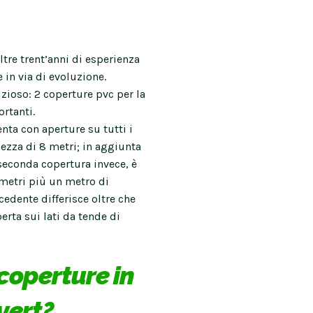
tre trent’anni di esperienza
 in via di evoluzione.
ioso: 2 coperture pvc per la
rtanti.
enta con aperture su tutti i
ezza di 8 metri; in aggiunta
a seconda copertura invece, è
 metri più un metro di
cedente differisce oltre che
erta sui lati da tende di
 coperture in
vert?