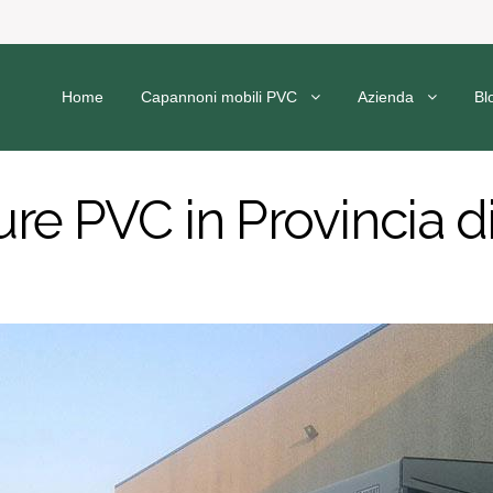
Home
Capannoni mobili PVC
Azienda
Bl
re PVC in Provincia di