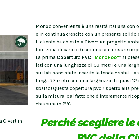
Mondo convenienza è una realtà italiana con ol
e in continua crescita con un presente solido e
Il cliente ha chiesto a
Civert
un progetto ambiz
loro zona di carico di cui una con misure impo
La prima
Copertura PVC
“
MonoRoof
” si pres
lati con una lunghezza di 33 metri e una largh
sui lati sono state inserite le tende cristal. L
lunga 77 metri con una larghezza di quasi 12
sbalzo! Questa copertura pvc rispetto alla pre
sulla misura, dal fatto che è interamente ricop
chiusura in PVC.
Perché scegliere le
 Civert in
PVC della Ci