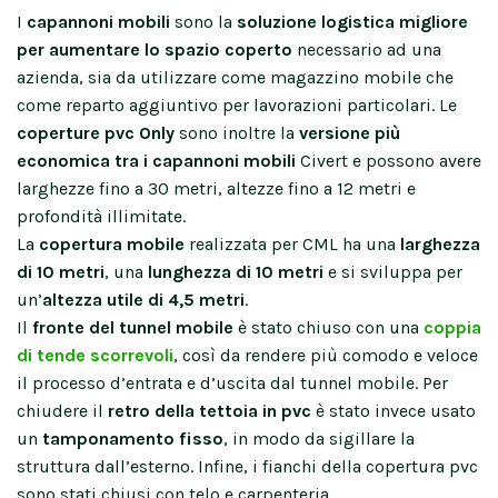
I
capannoni mobili
sono la
soluzione logistica migliore
per aumentare lo spazio coperto
necessario ad una
azienda, sia da utilizzare come magazzino mobile che
come reparto aggiuntivo per lavorazioni particolari. Le
coperture pvc Only
sono inoltre la
versione più
economica tra i capannoni mobili
Civert e possono avere
larghezze fino a 30 metri, altezze fino a 12 metri e
profondità illimitate.
La
copertura mobile
realizzata per CML ha una
larghezza
di 10 metri
, una
lunghezza di 10 metri
e si sviluppa per
un’
altezza utile di 4,5 metri
.
Il
fronte del tunnel mobile
è stato chiuso con una
coppia
di tende scorrevoli
, così da rendere più comodo e veloce
il processo d’entrata e d’uscita dal tunnel mobile. Per
chiudere il
retro della tettoia in pvc
è stato invece usato
un
tamponamento fisso
, in modo da sigillare la
struttura dall’esterno. Infine, i fianchi della copertura pvc
sono stati chiusi con telo e carpenteria.