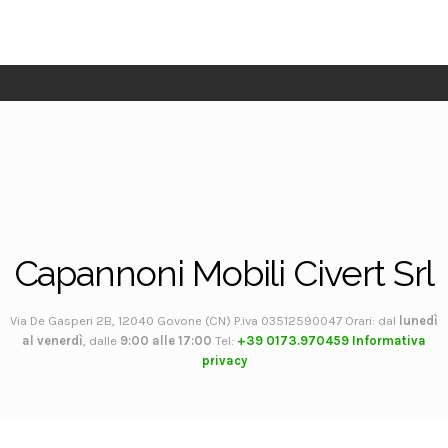
Capannoni Mobili Civert Srl
Via De Gasperi 2B, 12040 Govone (CN) P.iva 03512590047 Orari: dal
lunedì
al venerdì
, dalle
9:00 alle 17:00
Tel:
+39 0173.970459
Informativa
privacy