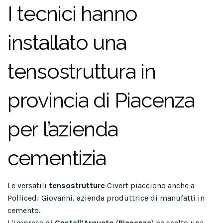
I tecnici hanno
installato una
tensostruttura in
provincia di Piacenza
per l’azienda
cementizia
Le versatili
tensostrutture
Civert piacciono anche a
Pollicedi Giovanni, azienda produttrice di manufatti in
cemento.
L’impresa di
Castell’Arquato
(
Piacenza
) ha scelto una