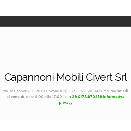
Capannoni Mobili Civert Srl
Via De Gasperi 2B, 12040 Govone (CN) P.iva 03512590047 Orari: dal
lunedì
al venerdì
, dalle
9:00 alle 17:00
Tel:
+39 0173.970459
Informativa
privacy