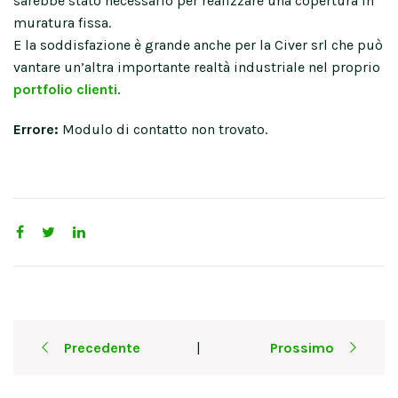
sarebbe stato necessario per realizzare una copertura in
muratura fissa.
E la soddisfazione è grande anche per la Civer srl che può
vantare un’altra importante realtà industriale nel proprio
portfolio clienti
.
Errore:
Modulo di contatto non trovato.
Post
Precedente
Prossimo
|
navigation