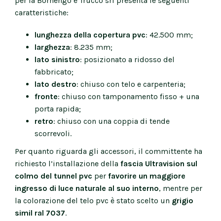
per la Bornengo e Trucco srl presenta le seguenti
caratteristiche:
lunghezza della copertura pvc
: 42.500 mm;
larghezza
: 8.235 mm;
lato sinistro
: posizionato a ridosso del
fabbricato;
lato destro
: chiuso con telo e carpenteria;
fronte
: chiuso con tamponamento fisso + una
porta rapida;
retro
: chiuso con una coppia di tende
scorrevoli.
Per quanto riguarda gli accessori, il committente ha
richiesto l’installazione della
fascia Ultravision sul
colmo del tunnel pvc
per
favorire un maggiore
ingresso di luce naturale al suo interno
, mentre per
la colorazione del telo pvc è stato scelto un
grigio
simil ral 7037
.