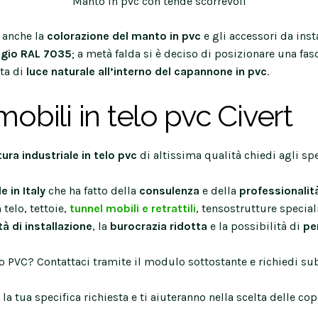
Manto in pvc con tende scorrevoli
 anche la
colorazione del manto in pvc
e gli accessori da inst
igio RAL 7035
; a metà falda si è deciso di posizionare una fas
ata di
luce naturale all’interno del capannone in pvc
.
obili in telo pvc Civert
ura industriale in telo pvc
di altissima qualità chiedi agli spe
 in Italy
che ha fatto della
consulenza
e della
professionali
 telo, tettoie,
tunnel mobili e retrattili
, tensostrutture speciali
tà di installazione
, la
burocrazia ridotta
e la possibilità di
pe
o PVC? Contattaci tramite il modulo sottostante e richiedi sub
 la tua specifica richiesta e ti aiuteranno nella scelta delle co