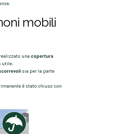
enze.
noni mobili
 realizzato una
copertura
 utile.
scorrevoli
sia per la parte
rimanente è stato chiuso con