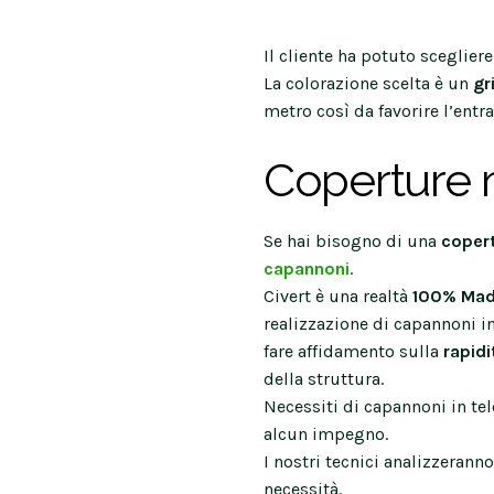
Il cliente ha potuto scegliere
La colorazione scelta è un
gr
metro così da favorire l’entr
Coperture m
Se hai bisogno di una
copert
capannoni
.
Civert è una realtà
100% Made
realizzazione di capannoni in
fare affidamento sulla
rapidi
della struttura.
Necessiti di capannoni in tel
alcun impegno.
I nostri tecnici analizzeranno
necessità.