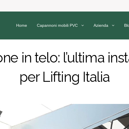
Home
Capannoni mobili PVC
Azienda
Bl
 in telo: l’ultima ins
per Lifting Italia