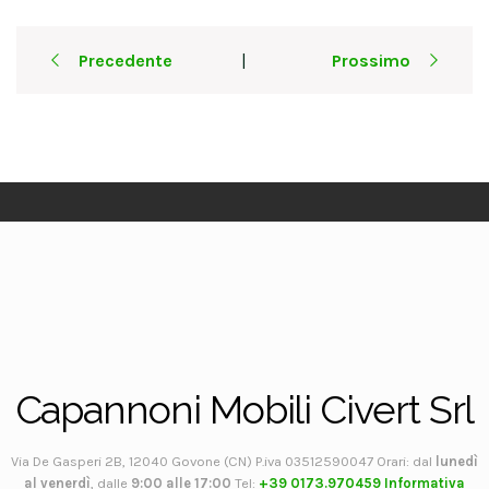
Post
Precedente
Prossimo
|
navigation
Capannoni Mobili Civert Srl
Via De Gasperi 2B, 12040 Govone (CN) P.iva 03512590047 Orari: dal
lunedì
al venerdì
, dalle
9:00 alle 17:00
Tel:
+39 0173.970459
Informativa