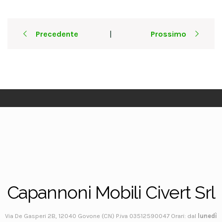
Post
Precedente
Prossimo
|
navigation
Capannoni Mobili Civert Srl
Via De Gasperi 2B, 12040 Govone (CN) P.iva 03512590047 Orari: dal
lunedì