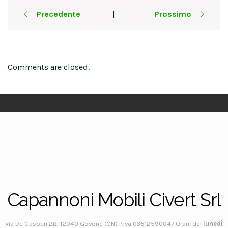
Post
Precedente
Prossimo
|
navigation
Comments are closed.
Capannoni Mobili Civert Srl
Via De Gasperi 2B, 12040 Govone (CN) P.iva 03512590047 Orari: dal
lunedì