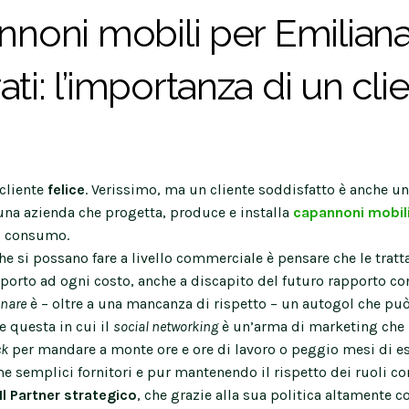
noni mobili per Emilian
i: l’importanza di un cli
cliente
felice
. Verissimo, ma un cliente soddisfatto è anche un
na azienda che progetta, produce e installa
capannoni mobil
o consumo.
he si possano fare a livello commerciale è pensare che le tratt
porto ad ogni costo, anche a discapito del futuro rapporto con 
nnare
è – oltre a una mancanza di rispetto – un autogol che può
 questa in cui il
social networking
è un’arma di marketing che 
ck
per mandare a monte ore e ore di lavoro o peggio mesi di est
e semplici fornitori e pur mantenendo il rispetto dei ruoli con
Il Partner strategico
, che grazie alla sua politica altamente 