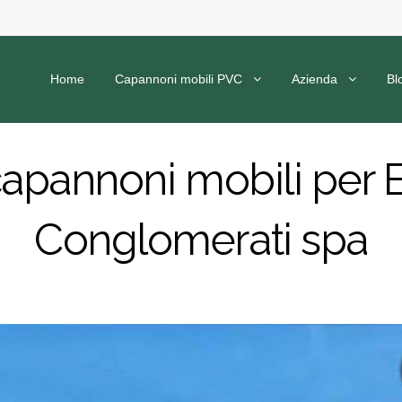
Home
Capannoni mobili PVC
Azienda
Bl
apannoni mobili per 
Conglomerati spa