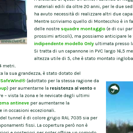
materiali edili da oltre 20 anni, per le due se
ha avuto necessità di realizzare altri due cap
Mentre scriviamo quello di Montecchio è in fa
delle nostre
squadre montaggio
(e di cui pa
prossimi articoli), ma possiamo anticipare le 
indipendente modello Only
ultimata presso la
Si tratta di un capannone in PVC largo 16,5 me
altezza utile di 5, che è stato montato inglo
4 metri.
a la sua grandezza, è stato dotato del
o SafeWind®
(adottato per la stessa ragione da
oup
) per aumentarne la
resistenza al vento
e
re – vista la zona e le nevicate degli ultimi
tema antineve
per aumentarne la
 in occasioni eccezionali.
del tunnel è di colore grigio RAL 7035 sia per
amponamenti fissi. La copertura però non è
riori e posteriori per poter offrire un comodo