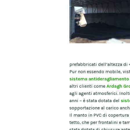
prefabbricati dell’altezza di 
Pur non essendo mobile, vist
sistema antideragliament
altri clienti come
Ardagh Gr
agli agenti atmosferici. Inolt
anni – è stata dotata del
sis
sopportazione al carico anche
Il manto in PVC di copertura 
tetto, che per frontalini e t
stata dotata di chiusure ante