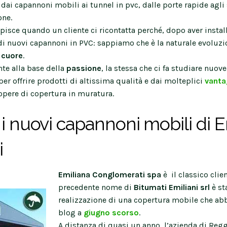
: dai capannoni mobili ai tunnel in pvc, dalle porte rapide agli
one.
pisce quando un cliente ci ricontatta perché, dopo aver instal
di nuovi capannoni in PVC: sappiamo che è la naturale evoluzio
l
cuore
.
te alla base della
passione
, la stessa che ci fa studiare nuov
 per offrire prodotti di altissima qualità e dai molteplici
vanta
 opere di copertura in muratura.
 i nuovi capannoni mobili di 
i
Emiliana Conglomerati spa
è il classico clie
precedente nome di
Bitumati Emiliani srl
è st
realizzazione di una copertura mobile che a
blog a
giugno scorso
.
A distanza di quasi un anno, l’azienda di Reg