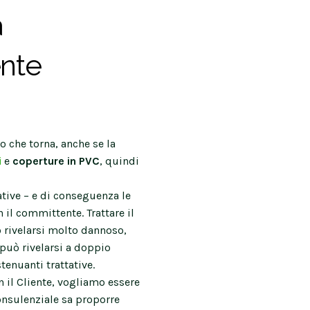
a
ente
o che torna, anche se la
i
e
coperture in PVC
, quindi
ative – e di conseguenza le
il committente. Trattare il
 rivelarsi molto dannoso,
può rivelarsi a doppio
enuanti trattative.
 il Cliente, vogliamo essere
consulenziale sa proporre