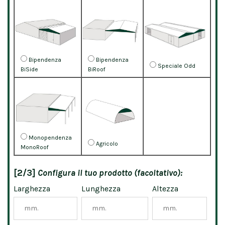
Bipendenza
Bipendenza
Speciale Odd
BiSide
BiRoof
Monopendenza
Agricolo
MonoRoof
[2/3]
Configura il tuo prodotto (facoltativo):
Larghezza
Lunghezza
Altezza