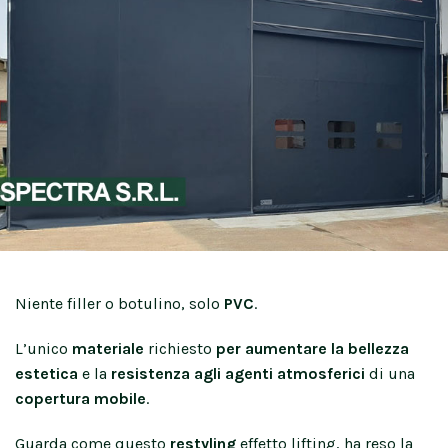
Niente filler o botulino, solo
PVC
.
L’unico
materiale
richiesto
per aumentare la bellezza
estetica
e la
resistenza agli agenti atmosferici
di una
copertura mobile
.
Guarda come questo
restyling
effetto lifting, ha reso la